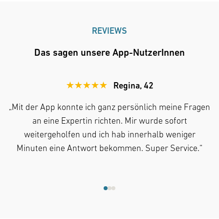
REVIEWS
Das sagen unsere App-NutzerInnen
Regina, 42
5 Sterne von 5
„Mit der App konnte ich ganz persönlich meine Fragen
an eine Expertin richten. Mir wurde sofort
weitergeholfen und ich hab innerhalb weniger
Minuten eine Antwort bekommen. Super Service.“
Springe zu Review 1
Springe zu Review 2
Springe zu Review 3